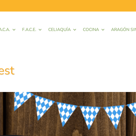
A.C.A.
F.A.C.E.
CELIAQUÍA
COCINA
ARAGÓN SI
est