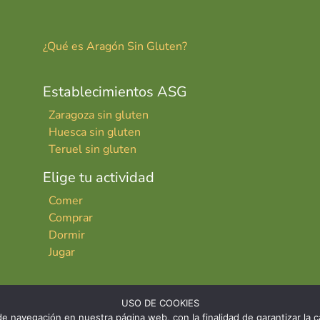
¿Qué es Aragón Sin Gluten?
Establecimientos ASG
Zaragoza sin gluten
Huesca sin gluten
Teruel sin gluten
Elige tu actividad
Comer
Comprar
Dormir
Jugar
USO DE COOKIES
e navegación en nuestra página web, con la finalidad de garantizar la ca