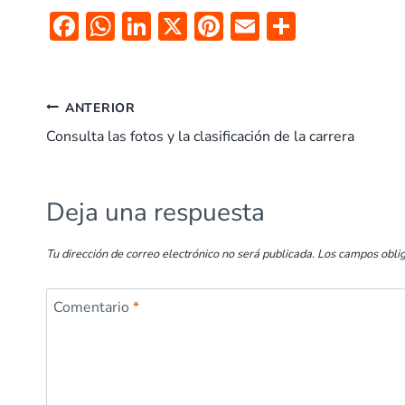
F
W
Li
X
Pi
E
C
ac
h
n
nt
m
o
e
at
k
er
ai
m
b
s
e
es
l
p
ANTERIOR
o
A
dI
t
ar
Consulta las fotos y la clasificación de la carrera
o
p
n
tir
k
p
Deja una respuesta
Tu dirección de correo electrónico no será publicada.
Los campos obli
Comentario
*