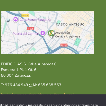
EDIFICIO ASÍS. Calle Albareda 6
Escalera 1 Pl. 1 Of. 6
50.004 Zaragoza.
T: 976 484 949 M: 635 638 563
Sede Zaragoza
·
Sede Huesca
·
Sede Teruel
lidad, seguridad y mejora de los servicios ofrecidos a través de la