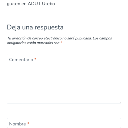
gluten en ADUT Utebo
o
p
n
tir
k
p
Deja una respuesta
Tu dirección de correo electrónico no será publicada.
Los campos
obligatorios están marcados con
*
Comentario
*
Nombre
*