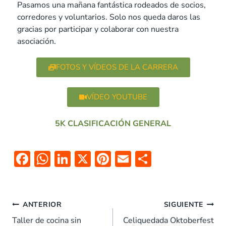
Pasamos una mañana fantástica rodeados de socios,
corredores y voluntarios. Solo nos queda daros las
gracias por participar y colaborar con nuestra
asociación.
FOTOS Y VÍDEOS DE LA CARRERA
VÍDEO YOUTUBE
5K CLASIFICACIÓN GENERAL
F
W
Li
X
Pi
E
C
ac
h
n
nt
m
o
e
at
k
er
ai
m
b
s
e
es
l
p
ANTERIOR
SIGUIENTE
o
A
dI
t
ar
Taller de cocina sin
Celiquedada Oktoberfest