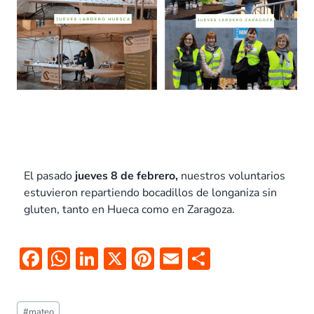
El pasado
jueves
8 de febrero,
nuestros voluntarios
estuvieron
repartiendo bocadillos de longaniza sin
gluten, tanto en Hueca como en Zaragoza.
F
W
Li
X
Pi
E
C
ac
h
n
nt
m
o
e
at
k
er
ai
m
#
mateo