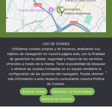
EDIFICIO ASÍS. Calle Albareda 6
USO DE COOKIES
Escalera 1 Pl. 1 Of. 6
Utilizamos cookies propias y de terceros, analizando sus
hábitos de navegación en nuestra página web, con la finalidad
50.004 Zaragoza.
de garantizar la calidad, seguridad y mejora de los servicios
ofrecidos a través de la misma. Tiene la posibilidad de bloquear
T: 976 484 949 M: 635 638 563
o eliminar las cookies instaladas en su equipo mediante la
configuración de las opciones del navegador. Puede obtener
Sede Zaragoza
·
Sede Huesca
·
Sede Teruel
más información a este respecto consultando nuestra Política
de Cookies.
Aceptar todas
Rechazar no funcionales
Política de Cookies
© 2026 Asociación Celíaca Aragonesa