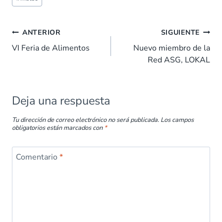
b
s
e
es
l
p
o
A
dI
t
ar
ANTERIOR
SIGUIENTE
o
p
n
tir
VI Feria de Alimentos
Nuevo miembro de la
k
p
Red ASG, LOKAL
Deja una respuesta
Tu dirección de correo electrónico no será publicada.
Los campos
obligatorios están marcados con
*
Comentario
*