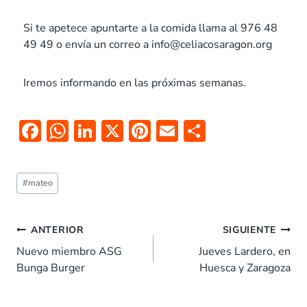
Si te apetece apuntarte a la comida llama al 976 48
49 49 o envía un correo a info@celiacosaragon.org
Iremos informando en las próximas semanas.
F
W
Li
X
Pi
E
C
ac
h
n
nt
m
o
e
at
k
er
ai
m
#
mateo
b
s
e
es
l
p
o
A
dI
t
ar
ANTERIOR
SIGUIENTE
o
p
n
tir
Nuevo miembro ASG
Jueves Lardero, en
k
p
Bunga Burger
Huesca y Zaragoza