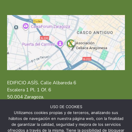
EDIFICIO ASÍS. Calle Albareda 6
Escalera 1 Pl. 1 Of. 6
50.004 Zaragoza.
USO DE COOKIES
T: 976 484 949 M: 635 638 563
Utilizamos cookies propias y de terceros, analizando sus
hábitos de navegación en nuestra página web, con la finalidad
Sede Zaragoza
·
Sede Huesca
·
Sede Teruel
de garantizar la calidad, seguridad y mejora de los servicios
ofrecidos a través de la misma. Tiene la posibilidad de bloquear