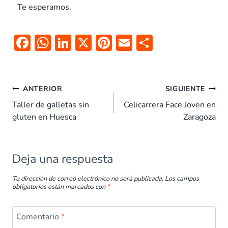
Te esperamos.
F
W
Li
X
Pi
E
C
ac
h
n
nt
m
o
e
at
k
er
ai
m
b
s
e
es
l
p
ANTERIOR
SIGUIENTE
o
A
dI
t
ar
Taller de galletas sin
Celicarrera Face Joven en
gluten en Huesca
Zaragoza
o
p
n
tir
k
p
Deja una respuesta
Tu dirección de correo electrónico no será publicada.
Los campos
obligatorios están marcados con
*
Comentario
*