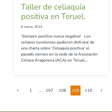
Taller de celiaquía
positiva en Teruel.
6 marzo, 2014
‘Siempre positivo nunca negativo’ Los
celiacos turolenses pudieron disfrutar de
una charla sobre ‘Celiaquía positiva’ el
pasado viernes en la sede de la Asociación
Celiaca Aragonesa (ACA) en Teruel,…
Navegación
Página
Siguie
1
…
107
108
109
110
de
anterior
página
página