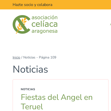
Saltar
Hazte socio y colabora
al
contenido
Inicio
/
Noticias
- Página 109
Noticias
NOTICIAS
Fiestas del Angel en
Teruel