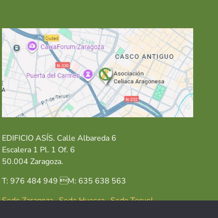
EDIFICIO ASÍS. Calle Albareda 6
Escalera 1 Pl. 1 Of. 6
50.004 Zaragoza.
T: 976 484 949 M: 635 638 563
Sede Zaragoza
·
Sede Huesca
·
Sede Teruel