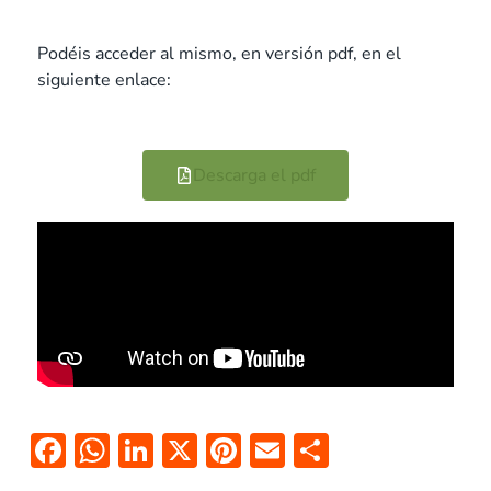
Podéis acceder al mismo, en versión pdf, en el
siguiente enlace:
Descarga el pdf
F
W
Li
X
Pi
E
C
ac
h
n
nt
m
o