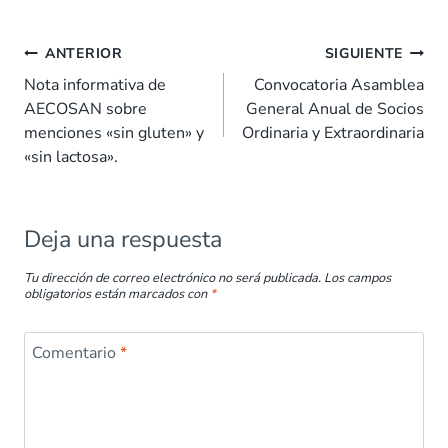
e
at
k
er
ai
m
b
s
e
es
l
p
ANTERIOR
SIGUIENTE
o
A
dI
t
ar
Nota informativa de
Convocatoria Asamblea
AECOSAN sobre
General Anual de Socios
o
p
n
tir
menciones «sin gluten» y
Ordinaria y Extraordinaria
k
p
«sin lactosa».
Deja una respuesta
Tu dirección de correo electrónico no será publicada.
Los campos
obligatorios están marcados con
*
Comentario
*