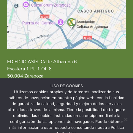
EDIFICIO ASÍS. Calle Albareda 6
Escalera 1 Pl. 1 Of. 6
50.004 Zaragoza.
USO DE COOKIES
T: 976 484 949 M: 635 638 563
Utilizamos cookies propias y de terceros, analizando sus
hábitos de navegación en nuestra página web, con la finalidad
Sede Zaragoza
·
Sede Huesca
·
Sede Teruel
de garantizar la calidad, seguridad y mejora de los servicios
ofrecidos a través de la misma. Tiene la posibilidad de bloquear
o eliminar las cookies instaladas en su equipo mediante la
configuración de las opciones del navegador. Puede obtener
más información a este respecto consultando nuestra Política