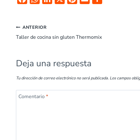
ac
h
n
nt
m
o
e
at
k
er
ai
m
b
s
e
es
l
p
ANTERIOR
o
A
dI
t
ar
Taller de cocina sin gluten Thermomix
o
p
n
tir
k
p
Deja una respuesta
Tu dirección de correo electrónico no será publicada.
Los campos obli
Comentario
*