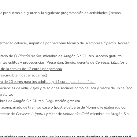
 productos sin gluten y la siguiente programación de actividades (iremos
ermedad celíaca», impartida por personal técnico de la empresa
Operón
. Acceso
etario de
El Rincón de Sas,
miembro de Aragón Sin Gluten. Acceso gratuito.
ntes estilos y procedencias. Presentan: Sergio, gerente de
Cervezas Lúpulus
y
o de la cata es de 12 euros por persona
.
escindible mostrar el carnet)
rá de 20 euros para los adultos, y 14 euros para los niños.
eriencias de vida, viajes y relaciones sociales como celiaca y madre de un celíaco,
gratuito.
bros de Aragón Sin Gluten. Degustación gratuita.
aje acompañado de tiramisú casero (postre baluarte de Mononoke elaborado con
gerente de
Cervezas Lúpulus
y Aitor de
Mononoke Café,
miembro de Aragón Sin