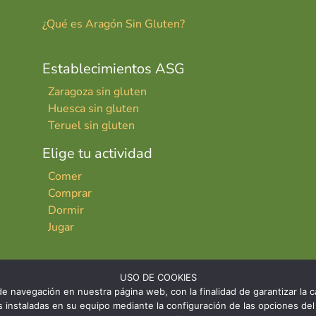
¿Qué es Aragón Sin Gluten?
Establecimientos ASG
Zaragoza sin gluten
Huesca sin gluten
Teruel sin gluten
Elige tu actividad
Comer
Comprar
Dormir
Jugar
USO DE COOKIES
e navegación en nuestra página web, con la finalidad de garantizar la ca
ies instaladas en su equipo mediante la configuración de las opciones 