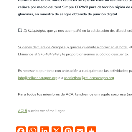
Durante todo el día, varios técnicos de Operón estarán realizando t
celíaca por medio del test Simple CD2WB para detección rápida de a
gliadinas, en muestra de sangre obtenida de punción digital.
El
Dj Krispinight
, que ya nos acompañó en la celebración del día del ce
Si vienes de fuera de Zaragoza, y quieres quedarte a dormir en el hotel,
e
Llámanos al 976 484 949 y te proporcionaremos el código descuento.
Es necesario apuntarse con antelación a cualquiera de las actividades; 
info@celiacosaragon.org
o a
acadietista@celiacosaragon.org
Para todos los miembros de ACA, t
endremos un regalo sorpresa
(no 
AQUÍ
puedes ver cómo llegar.
F
W
Li
X
Pi
E
C