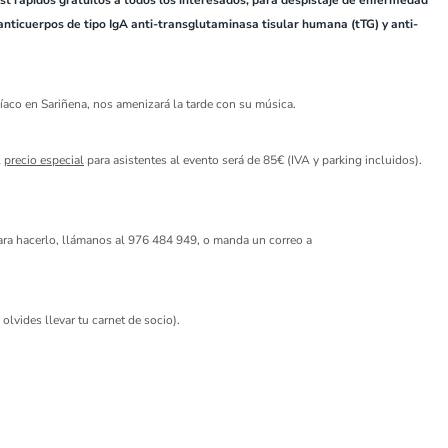
est rápidos gratuitos a todos los interesados, para despistaje de enfermedad
nticuerpos de tipo IgA anti-transglutaminasa tisular humana (tTG) y anti-
líaco en Sariñena, nos amenizará la tarde con su música.
l
precio especial
para asistentes al evento será de 85€ (IVA y parking incluidos).
para hacerlo, llámanos al 976 484 949, o manda un correo a
olvides llevar tu carnet de socio).