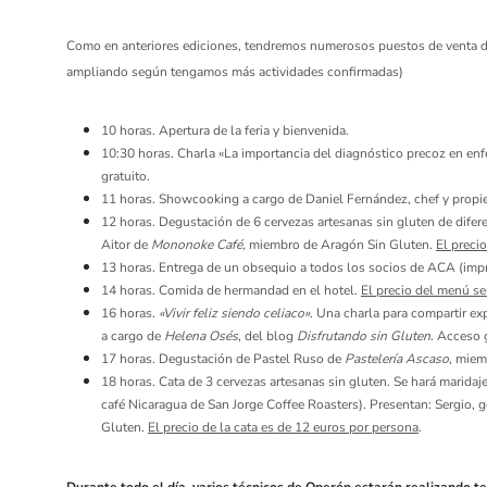
Como en anteriores ediciones, tendremos numerosos puestos de venta de
ampliando según tengamos más actividades confirmadas)
10 horas. Apertura de la feria y bienvenida.
10:30 horas. Charla «La importancia del diagnóstico precoz en enf
gratuito.
11 horas. Showcooking a cargo de Daniel Fernández, chef y propi
12 horas. Degustación de 6 cervezas artesanas sin gluten de difere
Aitor de
Mononoke Café,
miembro de Aragón Sin Gluten.
El preci
13 horas. Entrega de un obsequio a todos los socios de ACA (impr
14 horas. Comida de hermandad
en el hotel.
El precio del menú se
16 horas.
«Vivir feliz siendo celiaco»
. Una charla para compartir exp
a cargo de
Helena Osés
, del blog
Disfrutando sin Gluten
. Acceso 
17 horas. Degustación de Pastel Ruso de
Pastelería Ascaso
, miem
18 horas. Cata de 3 cervezas artesanas sin gluten. Se hará marid
café Nicaragua de San Jorge Coffee Roasters). Presentan: Sergio, 
Gluten.
El precio de la cata es de 12 euros por persona
.