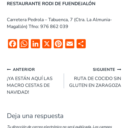
RESTAURANTE RODI DE FUENDEJALÓN
Carretera Pedrola – Tabuenca, 7 (Ctra. La Almunia-
Magallón) Tfno: 976 862 039
F
W
Li
X
Pi
E
C
ac
h
n
nt
m
o
e
at
k
er
ai
m
Navegación
b
s
e
es
l
p
ANTERIOR
SIGUIENTE
de
o
A
dI
t
ar
¡YA ESTÁN AQUÍ LAS
RUTA DE COCIDO SIN
entradas
MACRO CESTAS DE
GLUTEN EN ZARAGOZA
o
p
n
tir
NAVIDAD!
k
p
Deja una respuesta
Tu dirección de correo electrónico no será publicada.
Los campos