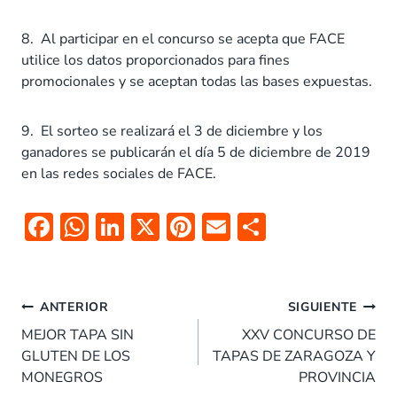
8. Al participar en el concurso se acepta que FACE
utilice los datos proporcionados para fines
promocionales y se aceptan todas las bases expuestas.
9. El sorteo se realizará el 3 de diciembre y los
ganadores se publicarán el día 5 de diciembre de 2019
en las redes sociales de FACE.
F
W
Li
X
Pi
E
C
ac
h
n
nt
m
o
e
at
k
er
ai
m
Navegación
b
s
e
es
l
p
ANTERIOR
SIGUIENTE
de
o
A
dI
t
ar
MEJOR TAPA SIN
XXV CONCURSO DE
entradas
GLUTEN DE LOS
TAPAS DE ZARAGOZA Y
o
p
n
tir
MONEGROS
PROVINCIA
k
p