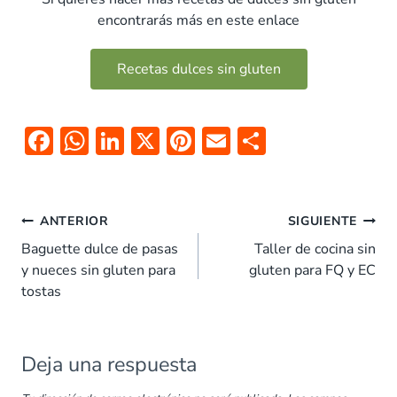
encontrarás más en este enlace
Recetas dulces sin gluten
F
W
Li
X
Pi
E
C
ac
h
n
nt
m
o
e
at
k
er
ai
m
b
s
e
es
l
p
ANTERIOR
SIGUIENTE
o
A
dI
t
ar
Baguette dulce de pasas
Taller de cocina sin
y nueces sin gluten para
gluten para FQ y EC
o
p
n
tir
tostas
k
p
Deja una respuesta