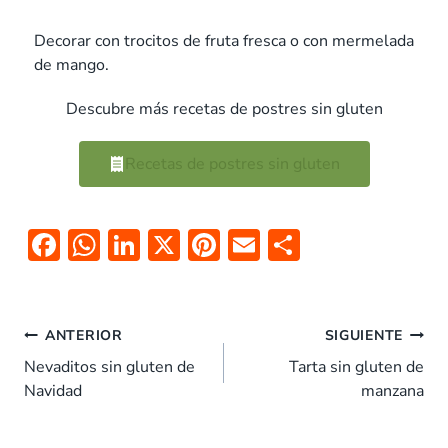
Decorar con trocitos de fruta fresca o con mermelada
de mango.
Descubre más recetas de postres sin gluten
Recetas de postres sin gluten
F
W
Li
X
Pi
E
C
ac
h
n
nt
m
o
e
at
k
er
ai
m
b
s
e
es
l
p
ANTERIOR
SIGUIENTE
o
A
dI
t
ar
Nevaditos sin gluten de
Tarta sin gluten de
Navidad
manzana
o
p
n
tir
k
p