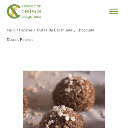
Saltar
al
contenido
Inicio
/
Recetas
/
Trufas de Cacahuete y Chocolate
Dulces
,
Recetas