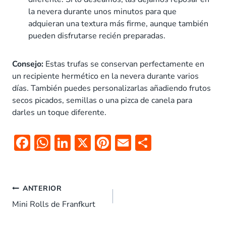
la nevera durante unos minutos para que
adquieran una textura más firme, aunque también
pueden disfrutarse recién preparadas.
Consejo:
Estas trufas se conservan perfectamente en
un recipiente hermético en la nevera durante varios
días. También puedes personalizarlas añadiendo frutos
secos picados, semillas o una pizca de canela para
darles un toque diferente.
F
W
Li
X
Pi
E
C
ac
h
n
nt
m
o
e
at
k
er
ai
m
Navegación
b
s
e
es
l
p
ANTERIOR
de
o
A
dI
t
ar
Mini Rolls de Franfkurt
entradas
o
p
n
tir