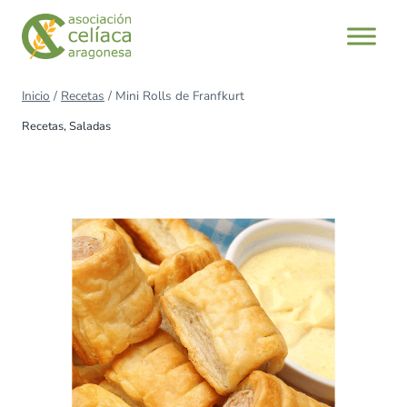
Saltar
al
contenido
Inicio
/
Recetas
/
Mini Rolls de Franfkurt
Recetas
,
Saladas