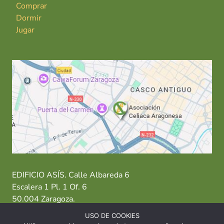
Comprar
Dormir
Jugar
EDIFICIO ASÍS. Calle Albareda 6
Escalera 1 Pl. 1 Of. 6
50.004 Zaragoza.
USO DE COOKIES
T: 976 484 949 M: 635 638 563