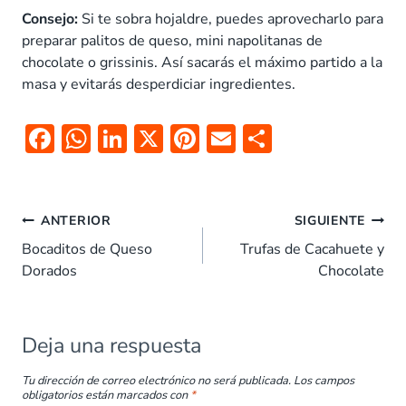
Consejo:
Si te sobra hojaldre, puedes aprovecharlo para
preparar palitos de queso, mini napolitanas de
chocolate o grissinis. Así sacarás el máximo partido a la
masa y evitarás desperdiciar ingredientes.
F
W
Li
X
Pi
E
C
ac
h
n
nt
m
o
e
at
k
er
ai
m
Navegación
b
s
e
es
l
p
ANTERIOR
SIGUIENTE
de
o
A
dI
t
ar
Bocaditos de Queso
Trufas de Cacahuete y
entradas
Dorados
Chocolate
o
p
n
tir
k
p
Deja una respuesta
Tu dirección de correo electrónico no será publicada.
Los campos
obligatorios están marcados con
*