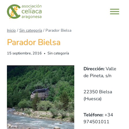
Saltar
al
contenido
Inicio
/
Sin categoría
/
Parador Bielsa
Parador Bielsa
15 septiembre, 2016
Sin categoría
Dirección:
Valle
de Pineta, s/n
22350 Bielsa
(Huesca)
Teléfono:
+34
974501011