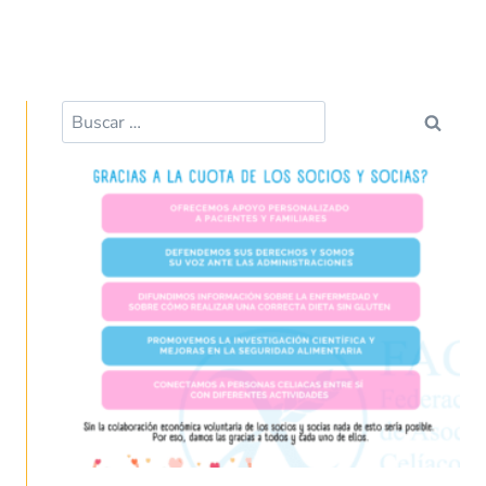
k
p
Buscar: