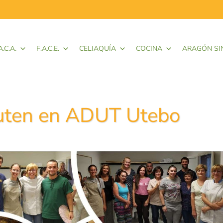
A.C.A.
F.A.C.E.
CELIAQUÍA
COCINA
ARAGÓN SI
gluten en ADUT Utebo