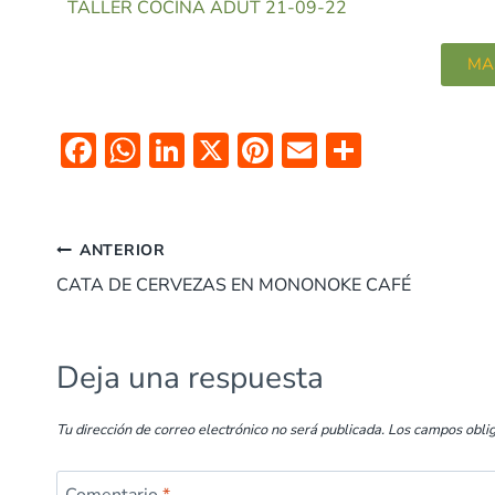
TALLER COCINA ADUT 21-09-22
MA
F
W
Li
X
Pi
E
C
ac
h
n
nt
m
o
e
at
k
er
ai
m
b
s
e
es
l
p
ANTERIOR
o
A
dI
t
ar
CATA DE CERVEZAS EN MONONOKE CAFÉ
o
p
n
tir
k
p
Deja una respuesta
Tu dirección de correo electrónico no será publicada.
Los campos obli
Comentario
*