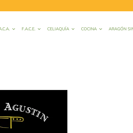
A.C.A.
F.A.C.E.
CELIAQUÍA
COCINA
ARAGÓN SI