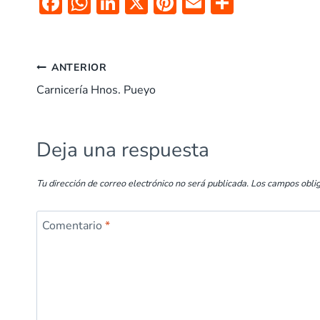
F
W
Li
X
Pi
E
C
ac
h
n
nt
m
o
e
at
k
er
ai
m
b
s
e
es
l
p
ANTERIOR
o
A
dI
t
ar
Carnicería Hnos. Pueyo
o
p
n
tir
k
p
Deja una respuesta
Tu dirección de correo electrónico no será publicada.
Los campos obli
Comentario
*