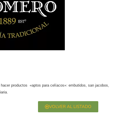
a hacer productos «aptos para celíacos»: embutidos, san jacobos,
aria.
VOLVER AL LISTADO