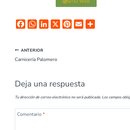
SITIO WEB
F
W
Li
X
Pi
E
C
ac
h
n
nt
m
o
e
at
k
er
ai
m
b
s
e
es
l
p
ANTERIOR
o
A
dI
t
ar
Carnicería Palomero
o
p
n
tir
k
p
Deja una respuesta
Tu dirección de correo electrónico no será publicada.
Los campos obli
Comentario
*