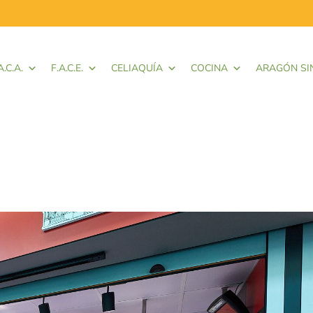
A.C.A.
F.A.C.E.
CELIAQUÍA
COCINA
ARAGÓN SI