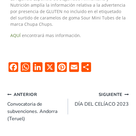
Nutrición amplía la información relativa a la advertencia
por presencia de GLUTEN no incluido en el etiquetado
del surtido de caramelos de goma Sour Mini Tubes de la
marca Chupa Chups.
AQUÍ
encontrará mas información.
F
W
Li
X
Pi
E
C
ac
h
n
nt
m
o
e
at
k
er
ai
m
b
s
e
es
l
p
ANTERIOR
SIGUIENTE
o
A
dI
t
ar
Convocatoria de
DÍA DEL CELÍACO 2023
subvenciones. Andorra
o
p
n
tir
(Teruel)
k
p