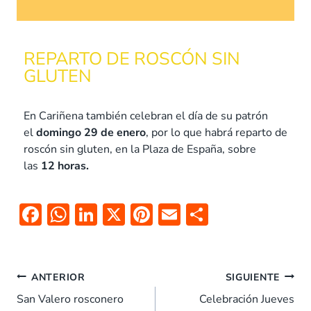
REPARTO DE ROSCÓN SIN
GLUTEN
En Cariñena también celebran el día de su patrón
el
domingo 29 de enero
, por lo que habrá reparto de
roscón sin gluten, en la Plaza de España, sobre
las
12 horas.
F
W
Li
X
Pi
E
C
ac
h
n
nt
m
o
e
at
k
er
ai
m
b
s
e
es
l
p
ANTERIOR
SIGUIENTE
o
A
dI
t
ar
San Valero rosconero
Celebración Jueves