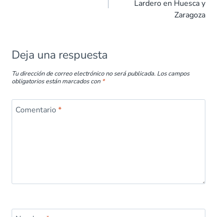
Lardero en Huesca y
o
p
n
tir
Zaragoza
k
p
Deja una respuesta
Tu dirección de correo electrónico no será publicada.
Los campos
obligatorios están marcados con
*
Comentario
*