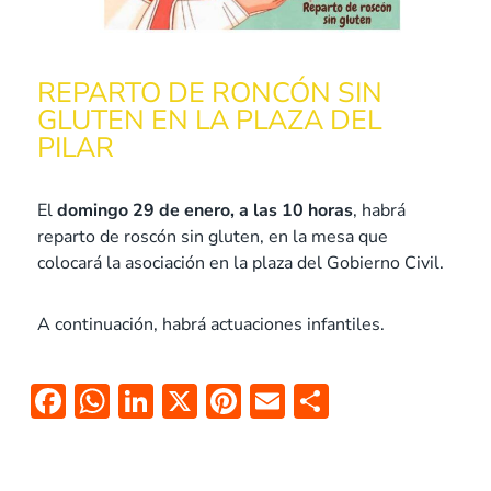
REPARTO DE RONCÓN SIN
GLUTEN EN LA PLAZA DEL
PILAR
El
domingo 29 de enero, a las 10 horas
, habrá
reparto de roscón sin gluten, en la mesa que
colocará la asociación en la plaza del Gobierno Civil.
A continuación, habrá actuaciones infantiles.
F
W
Li
X
Pi
E
C
ac
h
n
nt
m
o
e
at
k
er
ai
m