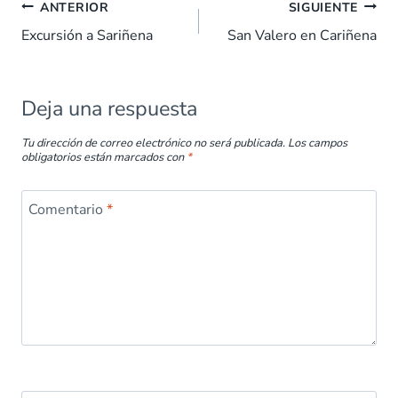
b
s
e
es
l
p
ANTERIOR
SIGUIENTE
o
A
dI
t
ar
Excursión a Sariñena
San Valero en Cariñena
o
p
n
tir
k
p
Deja una respuesta
Tu dirección de correo electrónico no será publicada.
Los campos
obligatorios están marcados con
*
Comentario
*