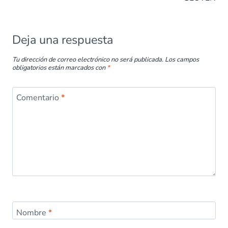
o
p
n
tir
k
p
Deja una respuesta
Tu dirección de correo electrónico no será publicada.
Los campos
obligatorios están marcados con
*
Comentario
*
Nombre
*