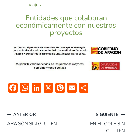
viajes
Entidades que colaboran
económicamente con nuestros
proyectos
F
W
Li
X
Pi
E
C
ac
h
n
nt
m
o
e
at
k
er
ai
m
b
s
e
es
l
p
ANTERIOR
SIGUIENTE
o
A
dI
t
ar
ARAGÓN SIN GLUTEN
EN EL COLE SIN
GLUTEN