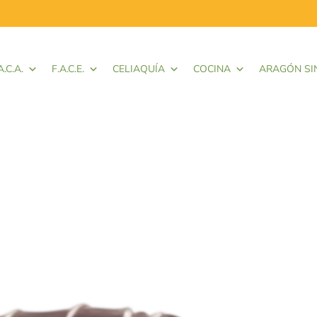
A.C.A.
F.A.C.E.
CELIAQUÍA
COCINA
ARAGÓN SI