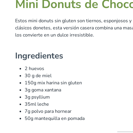
Mini Donuts de Choc
Estos mini donuts sin gluten son tiernos, esponjosos y 
clásicos donetes, esta versión casera combina una masa
los convierte en un dulce irresistible.
Ingredientes
2 huevos
30 g de miel
150g mix harina sin gluten
3g goma xantana
3g psyllium
35ml leche
7g polvo para hornear
50g mantequilla en pomada