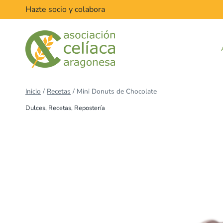
Saltar
Hazte socio y colabora
al
contenido
Inicio
/
Recetas
/
Mini Donuts de Chocolate
Dulces
,
Recetas
,
Repostería