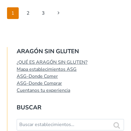
Navegación
Siguiente
1
2
3
de
página
página
ARAGÓN SIN GLUTEN
¿QUÉ ES ARAGÓN SIN GLUTEN?
Mapa establecimientos ASG
ASG-Donde Comer
ASG-Donde Comprar
Cuentanos tu experiencia
BUSCAR
Buscar: