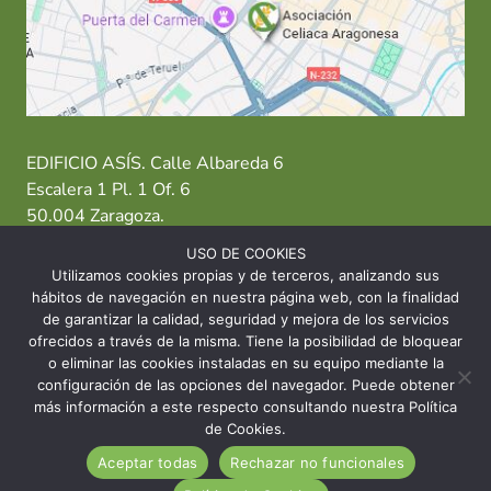
EDIFICIO ASÍS. Calle Albareda 6
Escalera 1 Pl. 1 Of. 6
50.004 Zaragoza.
USO DE COOKIES
T: 976 484 949 M: 635 638 563
Utilizamos cookies propias y de terceros, analizando sus
hábitos de navegación en nuestra página web, con la finalidad
Sede Zaragoza
·
Sede Huesca
·
Sede Teruel
de garantizar la calidad, seguridad y mejora de los servicios
ofrecidos a través de la misma. Tiene la posibilidad de bloquear
o eliminar las cookies instaladas en su equipo mediante la
configuración de las opciones del navegador. Puede obtener
más información a este respecto consultando nuestra Política
© 2026 Asociación Celíaca Aragonesa
de Cookies.
Aceptar todas
Rechazar no funcionales
INICIO
CONTACTO
AVISO LEGAL