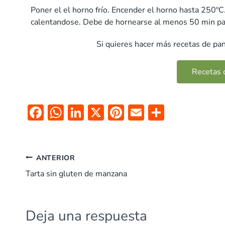
Poner el el horno frío. Encender el horno hasta 250ºC
calentandose. Debe de hornearse al menos 50 min pa
Si quieres hacer más recetas de pa
Recetas 
F
W
Li
X
Pi
E
C
ac
h
n
nt
m
o
e
at
k
er
ai
m
b
s
e
es
l
p
ANTERIOR
o
A
dI
t
ar
Tarta sin gluten de manzana
o
p
n
tir
k
p
Deja una respuesta