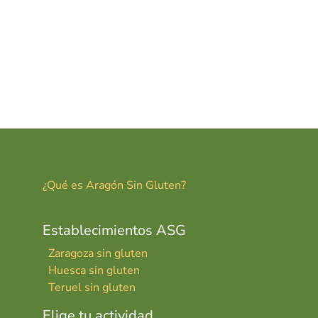
¿Qué es Aragón Sin Gluten?
Establecimientos ASG
Zaragoza sin gluten
Huesca sin gluten
Teruel sin gluten
Elige tu actividad