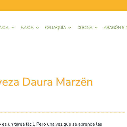
A.C.A.
F.A.C.E.
CELIAQUÍA
COCINA
ARAGÓN SI
rveza Daura Marzën
 es un tarea fácil. Pero una vez que se aprende las